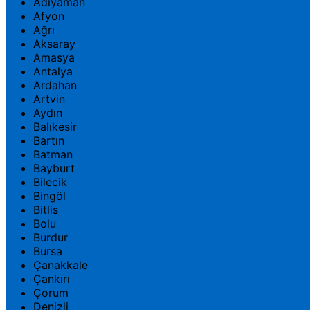
Adıyaman
Afyon
Ağrı
Aksaray
Amasya
Antalya
Ardahan
Artvin
Aydın
Balıkesir
Bartın
Batman
Bayburt
Bilecik
Bingöl
Bitlis
Bolu
Burdur
Bursa
Çanakkale
Çankırı
Çorum
Denizli