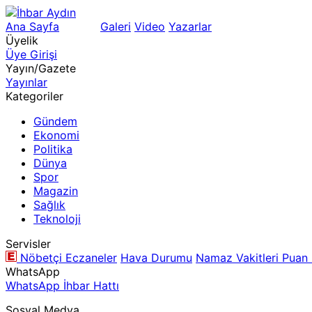
Ana Sayfa
Arama
Galeri
Video
Yazarlar
Üyelik
Üye Girişi
Yayın/Gazete
Yayınlar
Kategoriler
Gündem
Ekonomi
Politika
Dünya
Spor
Magazin
Sağlık
Teknoloji
Servisler
Nöbetçi Eczaneler
Hava Durumu
Namaz Vakitleri
Puan
WhatsApp
WhatsApp İhbar Hattı
Sosyal Medya