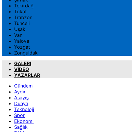
Tekirdağ
Tokat
Trabzon
Tunceli
Uşak
Van
Yalova
Yozgat
Zonguldak
GALERİ
VİDEO
YAZARLAR
Gündem
Aydın
Asayiş
Dünya
Teknoloji
Spor
Ekonomi
Sağlık