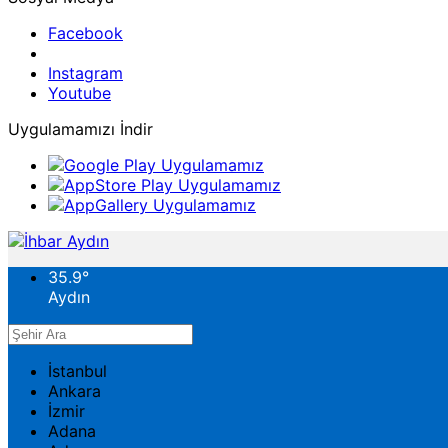
Facebook
Instagram
Youtube
Uygulamamızı İndir
35.9
°
Aydın
İstanbul
Ankara
İzmir
Adana