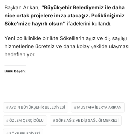
Başkan Arıkan,
“Büyükşehir Belediyemiz ile daha
nice ortak projelere imza atacağız. Polikliniğimiz
Söke’mize hayırlı olsun”
ifadelerini kullandı.
Yeni poliklinikle birlikte Sökelilerin ağız ve diş sağlığı
hizmetlerine ücretsiz ve daha kolay şekilde ulaşması
hedefleniyor.
Bunu beğen:
AYDIN BÜYÜKŞEHIR BELEDIYESI
MUSTAFA İBERYA ARIKAN
ÖZLEM ÇERÇIOĞLU
SÖKE AĞIZ VE DIŞ SAĞLIĞI MERKEZI