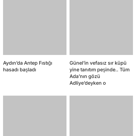
Aydın’da Antep Fıstığı
Günel’in vefasız sır küpü
hasadı başladı
yine tanıtım peşinde.. Tüm
Ada’nın gözü
Adliye’deyken o