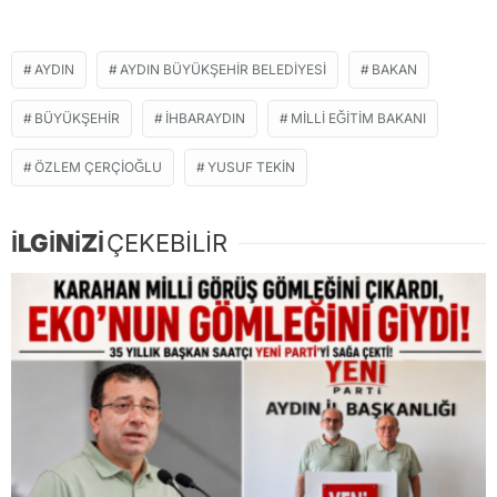
AYDIN
AYDIN BÜYÜKŞEHİR BELEDİYESİ
BAKAN
BÜYÜKŞEHIR
IHBARAYDIN
MILLI EĞITIM BAKANI
ÖZLEM ÇERÇIOĞLU
YUSUF TEKIN
İLGİNİZİ
ÇEKEBİLİR