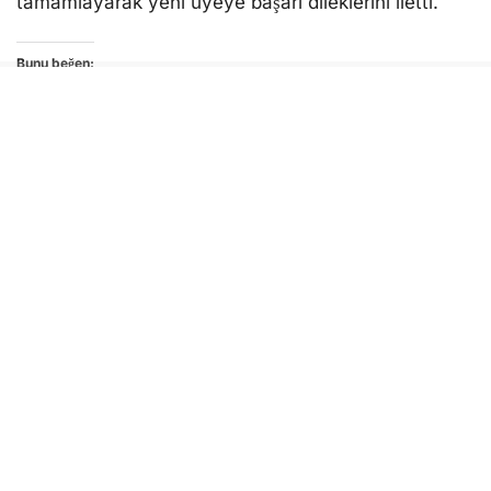
tamamlayarak yeni üyeye başarı dileklerini iletti.
Bunu beğen:
Yükleniyor...
HAKAN KARAKUŞ
İHBAR AYDIN
MESUT GÜMÜŞ
MHP EFELER İLÇE BAŞKANLIĞI
ÜLKÜ OCAKLARI
İLGİNİZİ
ÇEKEBİLİR