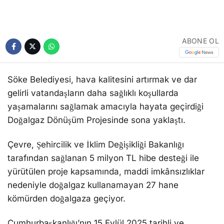
ABONE OL
Söke Belediyesi, hava kalitesini artırmak ve dar
gelirli vatandaşların daha sağlıklı koşullarda
yaşamalarını sağlamak amacıyla hayata geçirdiği
Doğalgaz Dönüşüm Projesinde sona yaklaştı.
Çevre, Şehircilik ve İklim Değişikliği Bakanlığı
tarafından sağlanan 5 milyon TL hibe desteği ile
yürütülen proje kapsamında, maddi imkânsızlıklar
nedeniyle doğalgaz kullanamayan 27 hane
kömürden doğalgaza geçiyor.
Cumhurbaşkanlığı’nın 15 Eylül 2025 tarihli ve
13539916 sayılı makam oluru doğrultusunda Söke
Belediyesi’ne aktarılan hibe ile başlatılan projede,