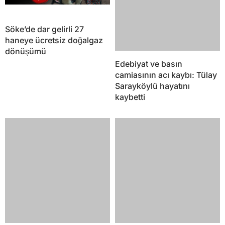
Söke’de dar gelirli 27
Edebiyat ve basın
haneye ücretsiz doğalgaz
camiasının acı kaybı: Tülay
dönüşümü
Sarayköylü hayatını
kaybetti
Aydın’da yangın: 50 dönüm
Nazilli’de feci kaza: 16
kestane bahçesi kül oldu
yaşındaki motosiklet
sürücüsü yaşamını yitirdi