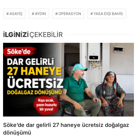
ASAYIŞ
AYDIN
OPERASYON
YASA DIŞI BAHIS
İLGİNİZİ
ÇEKEBİLİR
Söke’de dar gelirli 27 haneye ücretsiz doğalgaz
dönüşümü