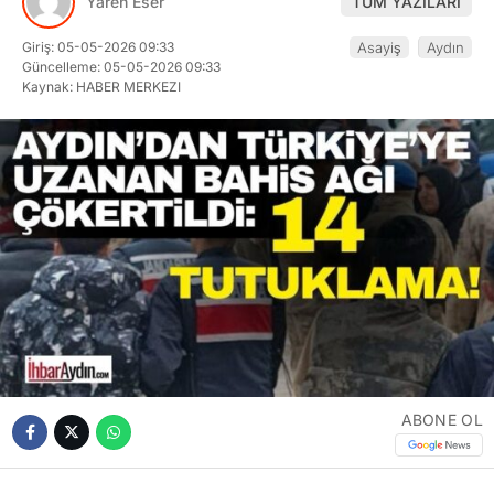
Yaren Eser
TÜM YAZILARI
Giriş: 05-05-2026 09:33
Asayiş
Aydın
Güncelleme: 05-05-2026 09:33
Kaynak: HABER MERKEZI
ABONE OL