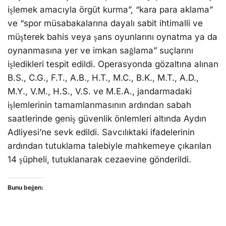
işlemek amacıyla örgüt kurma”, “kara para aklama”
ve “spor müsabakalarına dayalı sabit ihtimalli ve
müşterek bahis veya şans oyunlarını oynatma ya da
oynanmasına yer ve imkan sağlama” suçlarını
işledikleri tespit edildi. Operasyonda gözaltına alınan
B.S., C.G., F.T., A.B., H.T., M.C., B.K., M.T., A.D.,
M.Y., V.M., H.S., V.S. ve M.E.A., jandarmadaki
işlemlerinin tamamlanmasının ardından sabah
saatlerinde geniş güvenlik önlemleri altında Aydın
Adliyesi’ne sevk edildi. Savcılıktaki ifadelerinin
ardından tutuklama talebiyle mahkemeye çıkarılan
14 şüpheli, tutuklanarak cezaevine gönderildi.
Bunu beğen: