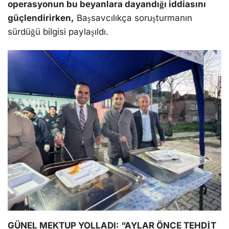
operasyonun bu beyanlara dayandığı iddiasını
güçlendirirken,
Başsavcılıkça soruşturmanın
sürdüğü bilgisi paylaşıldı.
GÜNEL MEKTUP YOLLADI: “AYLAR ÖNCE TEHDİT