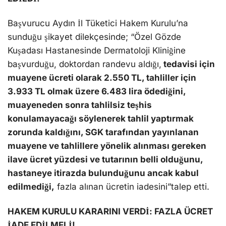
Başvurucu Aydın İl Tüketici Hakem Kurulu’na
sunduğu şikayet dilekçesinde; “Özel Gözde
Kuşadası Hastanesinde Dermatoloji Kliniğine
başvurduğu, doktordan randevu aldığı,
tedavisi için
muayene ücreti olarak 2.550 TL, tahliller için
3.933 TL olmak üzere 6.483 lira ödediğini,
muayeneden sonra tahlilsiz teşhis
konulamayacağı söylenerek tahlil yaptırmak
zorunda kaldığını, SGK tarafından yayınlanan
muayene ve tahlillere yönelik alınması gereken
ilave ücret yüzdesi ve tutarının belli olduğunu,
hastaneye itirazda bulunduğunu ancak kabul
edilmediği,
fazla alınan ücretin iadesini”talep etti.
HAKEM KURULU KARARINI VERDİ: FAZLA ÜCRET
İADE EDİLMELİ!