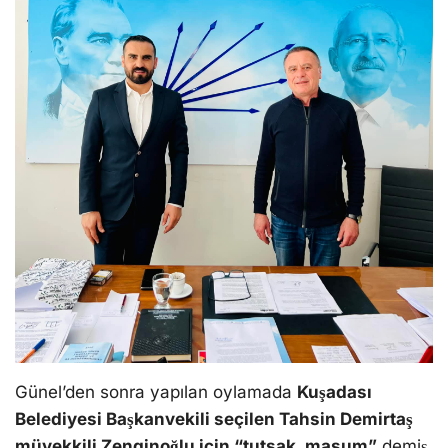
Günel’den sonra yapılan oylamada
Kuşadası
Belediyesi Başkanvekili seçilen Tahsin Demirtaş
müvekkili Zenginoğlu için “tutsak, masum”
demiş,