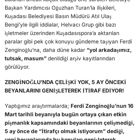
Başkan Yardımcısı Oğuzhan Turan’la ilişkileri,
Kuşadası Belediyesi Basın Müdürü Atıl Ulaş
Bengi’yle ilgili iddialar, Helvacı Grup gibi bazı
işletmeler üzerinden Kuşadasıspora’a aktarılan
paralar gibi pek çok konuyu gündeme taşıyan Ferdi
Zenginoğlu’na, daha düne kadar
“yol arkadaşımız,
tutsak, masum”
denildiği arşiv kayıtlarından
görülüyor.
ZENGİNOĞLU’NDA ÇELİŞKİ YOK, 5 AY ÖNCEKİ
BEYANLARINI GENİŞLETEREK İTİRAF EDİYOR!
Yaptığımız araştırmalarda;
Ferdi Zenginoğlu’nun 16
Mart tarihli beyanıyla bugün ortaya çıkan etkin
pişmanlık kapsamındaki beyanlarının çelişmediği,
5 ay önce de “İtirafçı olmak istiyorum” dediği,
yeni beyanlarında bu konuları genişleterek