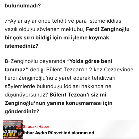
bulunulmadı?
7-Aylar aylar önce tehdit ve para isteme iddiası
yazılı olduğu söylenen mektubu,
Ferdi Zenginoğlu
bir çok sırrı bildiği için mi işleme koymak
istemediniz?
8-
Zenginoğlu beyanında “
Yolda görse beni
tanımaz”
dediği Bülent Tezcan’ın 2 kez Cezaevinde
Ferdi Zenginoğlu’nu ziyaret ederek tehditvari
söylemlerde bulunduğu iddiası hakkında ne
düşünüyorsunuz?
Bülent Tezcan’ı siz mi
Zenginoğlu’nun yanına konuşmaması için
gönderdiniz?
9-
Zenginoğlu’nun iddiasına göre,
“eski eşi ve
Sıradaki Haber
İhbar Aydın Rüşvet iddialarının odağındaki şirketi araştırdı: Açılışını ve tanıtımını Günel yapmış! Helvacı Grup’un 2 sahibi gözaltında ifade veriyor..
çocuğunun evinin önünde araç beklediği
“,