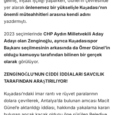
gelmiş, inşaat işçiliği yaparken, Günel’in çevresinde
yer alarak
önlenemez bir yükselişle Kuşadası’nın
önemli müteahhitleri arasına kendi adını
yazdırmıştı.
2023 seçimlerinde
CHP Aydın Milletvekili Aday
Adayı olan Zenginoğlu, ayrıca Kuşadasıspor
Başkanı seçilmesinin arkasında da Ömer Günel’in
olduğu kamuoyu tarafından bilinen bir gerçek
olarak
görülüyor.
ZENGİNOĞLU’NUN CİDDİ İDDİALARI SAVCILIK
TARAFINDAN ARAŞTIRILIYOR!
Kuşadası’ndaki imar rantı ve rüşvet paralarının
dolara çevrilerek, Antalya’da bulunan amcası Macit
Günel’e aktarıldığı iddiası, hakkında yakalama kararı
bulunan ancak kaçak olduğu öne sürülen Belediye