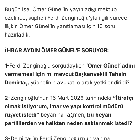
Bugün ise, Ömer Günel’in yayınladığı mektup
özelinde, şüpheli Ferdi Zenginoğlu’yla ilgili sürece
ilişkin Ömer Günel’in yanıtlaması için 10 soru
hazırladık.
İHBAR AYDIN ÖMER GÜNEL’E SORUYOR:
1-
Ferdi Zenginoğlu sorgudayken
‘Ömer Günel’ adını
vermemesi için mi mevcut Başkanvekili Tahsin
Demirtaş,
şüphelinin avukatı olarak yetkilendirildi?
2-
Zenginoğlu’nun 16 Mart 2026 tarihindeki
“İtirafçı
olmak istiyorum, imar ve yapı kontrol müdürü
rüşvet istedi”
beyanına rağmen,
bu beyan
partililerden ve halktan neden saklanmak istedi?
3-
Demirtaş’ın Ferdi Zenginoğlu’nun yanına