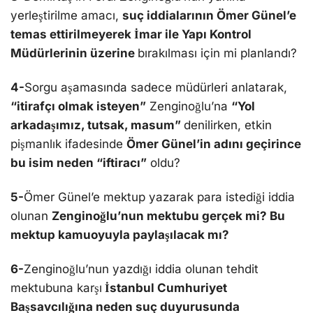
yerleştirilme amacı,
suç iddialarının Ömer Günel’e
temas ettirilmeyerek İmar ile Yapı Kontrol
Müdürlerinin üzerine
bırakılması için mi planlandı?
4-
Sorgu aşamasında sadece müdürleri anlatarak,
“itirafçı olmak isteyen”
Zenginoğlu’na
“Yol
arkadaşımız, tutsak, masum”
denilirken, etkin
pişmanlık ifadesinde
Ömer Günel’in adını geçirince
bu isim neden “iftiracı”
oldu?
5-
Ömer Günel’e mektup yazarak para istediği iddia
olunan
Zenginoğlu’nun mektubu gerçek mi? Bu
mektup kamuoyuyla paylaşılacak mı?
6-
Zenginoğlu’nun yazdığı iddia olunan tehdit
mektubuna karşı
İstanbul Cumhuriyet
Başsavcılığına neden suç duyurusunda