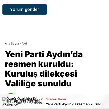
Ana Sayfa
›
Aydın
Yeni Parti Aydın’da
resmen kuruldu:
Kuruluş dilekçesi
Valiliğe sunuldu
İhbar Aydın
TÜM YAZILARI
Sıradaki Haber
Sıradaki Haber
Yeni Parti Aydın’da resmen kuruldu: Kuruluş dilekçesi Valiliğe sunuldu
Cumhuriyet Mahallesi değişiyor, Söke modern görünüme kavuşuyor
Giriş: 06-08-2026 15:51
Aydın
Siyaset