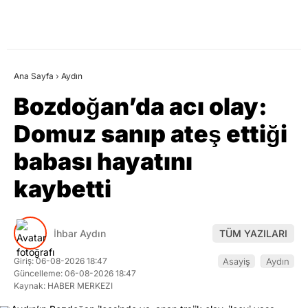
Ana Sayfa
›
Aydın
Bozdoğan’da acı olay:
Domuz sanıp ateş ettiği
babası hayatını
kaybetti
İhbar Aydın
TÜM YAZILARI
Giriş: 06-08-2026 18:47
Asayiş
Aydın
Güncelleme: 06-08-2026 18:47
Kaynak: HABER MERKEZI