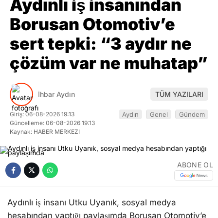
Aydınlı iş insanından
Borusan Otomotiv’e
sert tepki: “3 aydır ne
çözüm var ne muhatap”
İhbar Aydın
TÜM YAZILARI
Giriş: 06-08-2026 19:13
Aydın
Genel
Gündem
Güncelleme: 06-08-2026 19:13
Kaynak: HABER MERKEZI
ABONE OL
Aydınlı iş insanı Utku Uyanık, sosyal medya
hesabından yaptığı paylaşımda Borusan Otomotiv’e