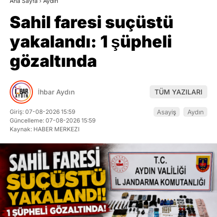
Ana Sayfa
›
Aydın
Sahil faresi suçüstü
yakalandı: 1 şüpheli
gözaltında
İhbar Aydın
TÜM YAZILARI
Giriş: 07-08-2026 15:59
Asayiş
Aydın
Güncelleme: 07-08-2026 15:59
Kaynak: HABER MERKEZI