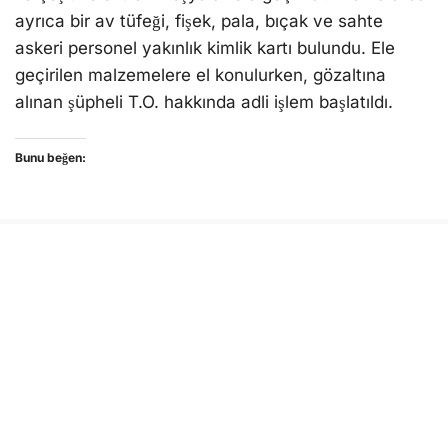
ayrıca bir av tüfeği, fişek, pala, bıçak ve sahte
askeri personel yakınlık kimlik kartı bulundu. Ele
geçirilen malzemelere el konulurken, gözaltına
alınan şüpheli T.O. hakkında adli işlem başlatıldı.
Bunu beğen:
AYDIN
HIRSIZLIK
IHBAR AYDIN
KUŞADASI
OPERASYON
İLGİNİZİ
ÇEKEBİLİR