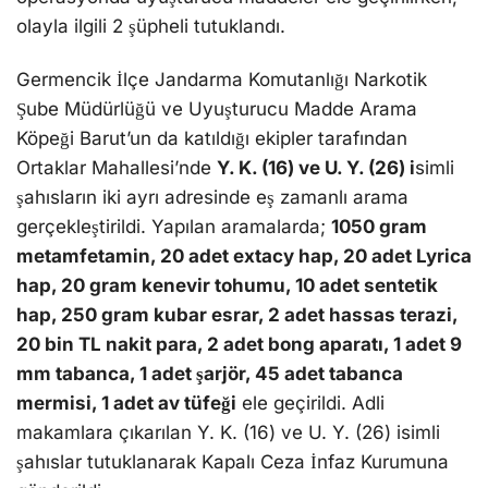
olayla ilgili 2 şüpheli tutuklandı.
Germencik İlçe Jandarma Komutanlığı Narkotik
Şube Müdürlüğü ve Uyuşturucu Madde Arama
Köpeği Barut’un da katıldığı ekipler tarafından
Ortaklar Mahallesi’nde
Y. K. (16) ve U. Y. (26) i
simli
şahısların iki ayrı adresinde eş zamanlı arama
gerçekleştirildi. Yapılan aramalarda;
1050 gram
metamfetamin, 20 adet extacy hap, 20 adet Lyrica
hap, 20 gram kenevir tohumu, 10 adet sentetik
hap, 250 gram kubar esrar, 2 adet hassas terazi,
20 bin TL nakit para, 2 adet bong aparatı, 1 adet 9
mm tabanca, 1 adet şarjör, 45 adet tabanca
mermisi, 1 adet av tüfeği
ele geçirildi. Adli
makamlara çıkarılan Y. K. (16) ve U. Y. (26) isimli
şahıslar tutuklanarak Kapalı Ceza İnfaz Kurumuna