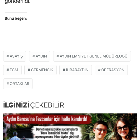
gönderildi.
Bunu beğen:
ASAYIŞ
AYDIN
AYDIN EMNIYET GENEL MÜDÜRLÜĞÜ
EGM
GERMENCIK
IHBARAYDIN
OPERASYON
ORTAKLAR
İLGİNİZİ
ÇEKEBİLİR