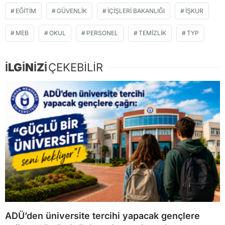
EĞITIM
GÜVENLIK
IÇIŞLERI BAKANLIĞI
IŞKUR
MEB
OKUL
PERSONEL
TEMIZLIK
TYP
İLGİNİZİ
ÇEKEBİLİR
ADÜ’den üniversite tercihi yapacak gençlere