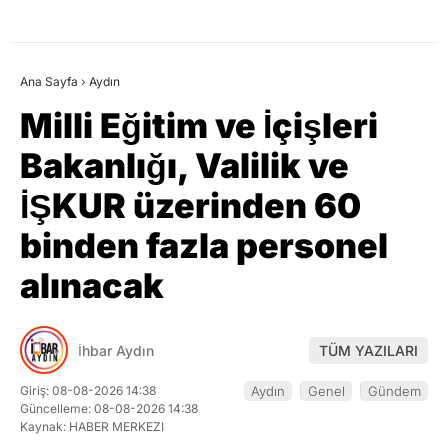
Ana Sayfa
›
Aydın
Milli Eğitim ve İçişleri
Bakanlığı, Valilik ve
İŞKUR üzerinden 60
binden fazla personel
alınacak
İhbar Aydın
TÜM YAZILARI
Giriş: 08-08-2026 14:38
Aydın
Genel
Gündem
Güncelleme: 08-08-2026 14:38
Kaynak: HABER MERKEZI