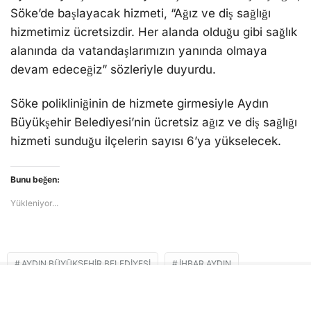
Söke’de başlayacak hizmeti, “Ağız ve diş sağlığı
hizmetimiz ücretsizdir. Her alanda olduğu gibi sağlık
alanında da vatandaşlarımızın yanında olmaya
devam edeceğiz” sözleriyle duyurdu.
Söke polikliniğinin de hizmete girmesiyle Aydın
Büyükşehir Belediyesi’nin ücretsiz ağız ve diş sağlığı
hizmeti sunduğu ilçelerin sayısı 6’ya yükselecek.
Bunu beğen:
Yükleniyor...
AYDIN BÜYÜKŞEHIR BELEDIYESI
İHBAR AYDIN
ÖZLEM ÇERÇIOĞLU
SÖKE AĞIZ VE DIŞ SAĞLIĞI MERKEZI