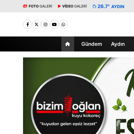
26.7
°
FOTO
GALERİ
VİDEO
GALERİ
AYDIN
Gündem
Aydın