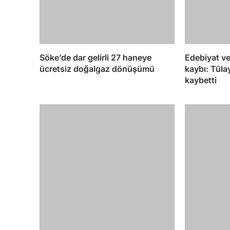
Söke’de dar gelirli 27 haneye
Edebiyat ve
ücretsiz doğalgaz dönüşümü
kaybı: Tüla
kaybetti