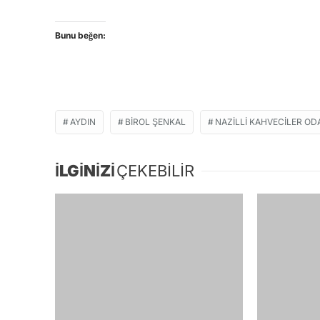
Bunu beğen:
AYDIN
BIROL ŞENKAL
NAZILLI KAHVECILER OD
İLGİNİZİ
ÇEKEBİLİR