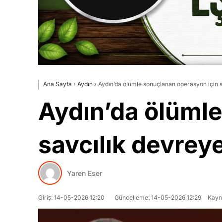
Ana Sayfa
›
Aydın
›
Aydın’da ölümle sonuçlanan operasyon için s
Aydın’da ölümle
savcılık devreye
Yaren Eser
Giriş: 14-05-2026 12:20
Güncelleme: 14-05-2026 12:29
Kayn