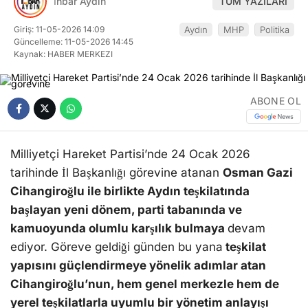
İhbar Aydın
TÜM YAZILARI
Giriş: 11-05-2026 14:09
Aydın
MHP
Politika
Güncelleme: 11-05-2026 14:45
Kaynak: HABER MERKEZI
ABONE OL
Milliyetçi Hareket Partisi’nde 24 Ocak 2026
tarihinde İl Başkanlığı görevine atanan
Osman Gazi
Cihangiroğlu ile birlikte Aydın teşkilatında
başlayan yeni dönem, parti tabanında ve
kamuoyunda olumlu karşılık bulmaya
devam
ediyor. Göreve geldiği günden bu yana
teşkilat
yapısını güçlendirmeye yönelik adımlar atan
Cihangiroğlu’nun, hem genel merkezle hem de
yerel teşkilatlarla uyumlu bir yönetim anlayışı