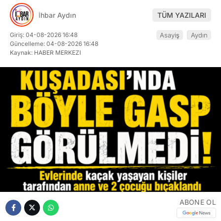
ABONE OL
Aydın’ın Kuşadası ilçesinde, S.E. (62), kızı M.T. (30)
ve oğlu H.T. (34), Uydukent Sitesi’ndeki kendilerine
ait apartman dairesine izinsiz yerleştiklerini öne
sürdükleri İ.D. ve oğlu R.D. tarafından darp edilip,
vücutlarının çeşitli yerlerinden bıçaklandı. Olaydan
sonra gözaltına alınan 2 şüpheli sevk edildikleri