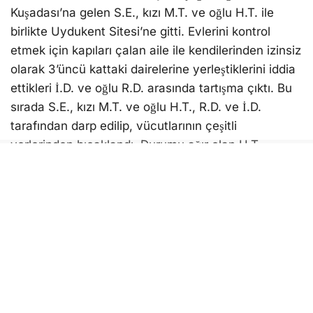
yerlerinden bıçaklandı. Durumu ağır olan H.T.
ambulansla Söke Fehime Faik Kocagöz
Hastanesi’ne kaldırılırken, anne ve kızı da Kuşadası
Devlet Hastanesi’nde tedavi altına alındı. Olaydan
sonra kaçan 2 şüpheli, polis tarafından yakalanıp,
gözaltına alındı. İşlemlerinin ardından cuma günü
adliyeye sevk edilen R.D. ve İ.D. tutuklandı.
Bunu beğen:
AYDIN
HABER
IHBAR AYDIN
KUŞADASI
KUŞADASI HABERLERI
SON DAKIKA HABERLERI