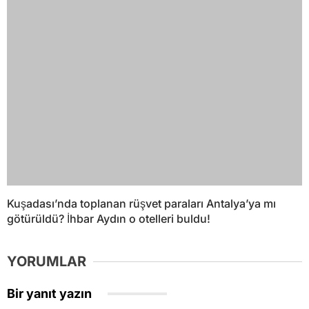
Kuşadası’nda toplanan rüşvet paraları Antalya’ya mı
götürüldü? İhbar Aydın o otelleri buldu!
YORUMLAR
Bir yanıt yazın
Yorum
*
Ad
*
E-posta
*