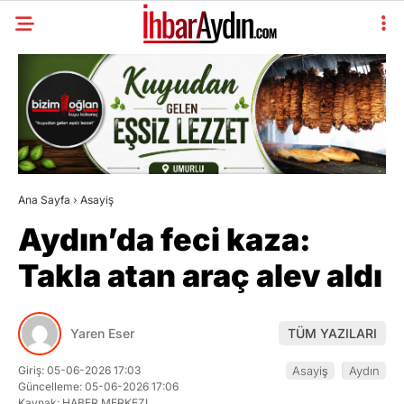
Ana Sayfa
›
Asayiş
Aydın’da feci kaza:
Takla atan araç alev aldı
Yaren Eser
TÜM YAZILARI
Giriş: 05-06-2026 17:03
Asayiş
Aydın
Güncelleme: 05-06-2026 17:06
Kaynak: HABER MERKEZI