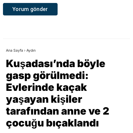
Kuşadası’nda böyle
gasp görülmedi:
Evlerinde kaçak
yaşayan kişiler
tarafından anne ve 2
çocuğu bıçaklandı
İhbar Aydın
TÜM YAZILARI
Giriş: 04-08-2026 16:48
Asayiş
Aydın
Güncelleme: 04-08-2026 16:48
Kaynak: HABER MERKEZI