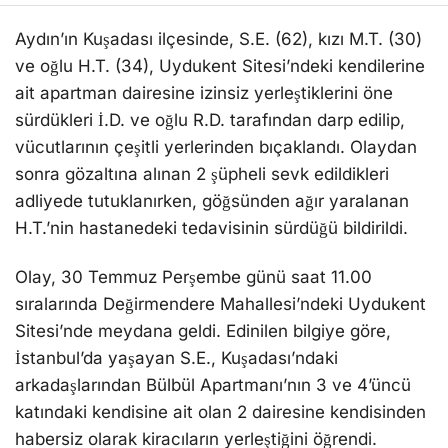
adliyede tutuklanırken, göğsünden ağır yaralanan
H.T.’nin hastanedeki tedavisinin sürdüğü bildirildi.
Olay, 30 Temmuz Perşembe günü saat 11.00
sıralarında Değirmendere Mahallesi’ndeki Uydukent
Sitesi’nde meydana geldi. Edinilen bilgiye göre,
İstanbul’da yaşayan S.E., Kuşadası’ndaki
arkadaşlarından Bülbül Apartmanı’nın 3 ve 4’üncü
katındaki kendisine ait olan 2 dairesine kendisinden
habersiz olarak kiracıların yerleştiğini öğrendi.
Kuşadası’na gelen S.E., kızı M.T. ve oğlu H.T. ile
birlikte Uydukent Sitesi’ne gitti. Evlerini kontrol
etmek için kapıları çalan aile ile kendilerinden izinsiz
olarak 3’üncü kattaki dairelerine yerleştiklerini iddia
ettikleri İ.D. ve oğlu R.D. arasında tartışma çıktı. Bu
sırada S.E., kızı M.T. ve oğlu H.T., R.D. ve İ.D.
tarafından darp edilip, vücutlarının çeşitli