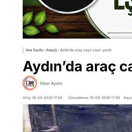
Ana Sayfa
›
Asayiş
›
Aydın’da araç cayır cayır yandı
Aydın’da araç ca
İhbar Aydın
Giriş: 19-04-2026 17:43
Güncelleme: 19-04-2026 17:45
Kayn