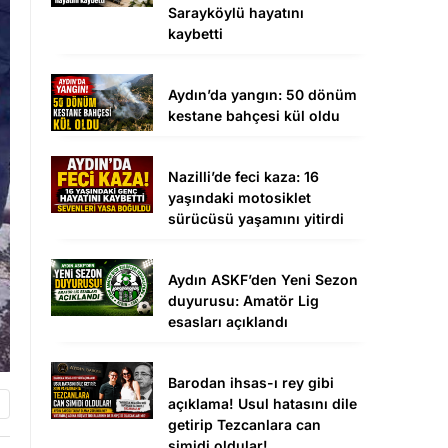
Sarayköylü hayatını
kaybetti
Aydın’da yangın: 50 dönüm
kestane bahçesi kül oldu
Nazilli’de feci kaza: 16
yaşındaki motosiklet
sürücüsü yaşamını yitirdi
Aydın ASKF’den Yeni Sezon
duyurusu: Amatör Lig
esasları açıklandı
Barodan ihsas-ı rey gibi
açıklama! Usul hatasını dile
getirip Tezcanlara can
simidi oldular!