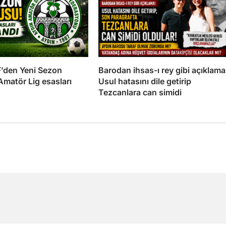
’den Yeni Sezon
Barodan ihsas-ı rey gibi açıklama
matör Lig esasları
Usul hatasını dile getirip
Tezcanlara can simidi