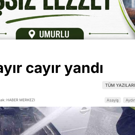
yır cayır yandı
TÜM YAZILARI
ak: HABER MERKEZI
Asayiş
Aydı