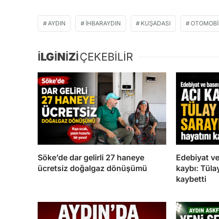
AYDIN
IHBARAYDIN
KUŞADASI
OTOMOBI
İLGİNİZİ
ÇEKEBİLİR
Söke’de dar gelirli 27 haneye
Edebiyat ve
ücretsiz doğalgaz dönüşümü
kaybı: Tüla
kaybetti