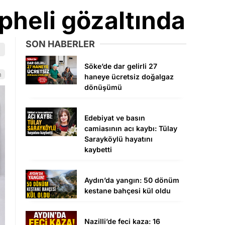
üpheli gözaltında
SON HABERLER
Söke’de dar gelirli 27
n
haneye ücretsiz doğalgaz
dönüşümü
Edebiyat ve basın
camiasının acı kaybı: Tülay
Sarayköylü hayatını
kaybetti
Aydın’da yangın: 50 dönüm
kestane bahçesi kül oldu
Nazilli’de feci kaza: 16