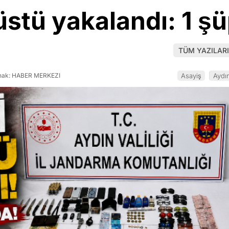
üstü yakalandı: 1 ş
TÜM YAZILARI
ak: HABER MERKEZI
Asayiş
Aydı