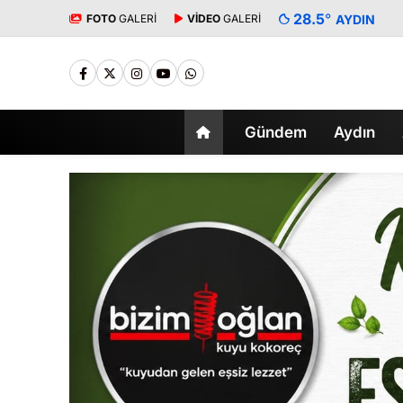
28.5
°
FOTO
GALERİ
VİDEO
GALERİ
AYDIN
Gündem
Aydın