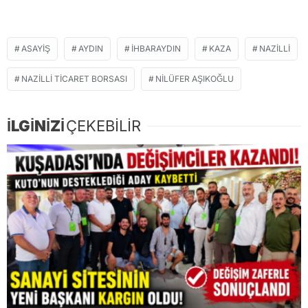
ASAYIŞ
AYDIN
IHBARAYDIN
KAZA
NAZILLI
NAZILLI TICARET BORSASI
NILÜFER AŞIKOĞLU
İLGİNİZİ
ÇEKEBİLİR