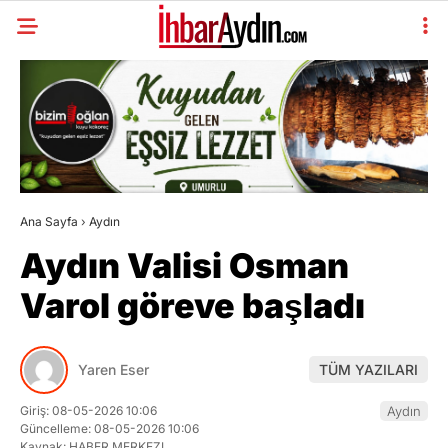
Ana Sayfa
›
Aydın
Aydın Valisi Osman
Varol göreve başladı
Yaren Eser
TÜM YAZILARI
Giriş: 08-05-2026 10:06
Aydın
Güncelleme: 08-05-2026 10:06
Kaynak: HABER MERKEZI