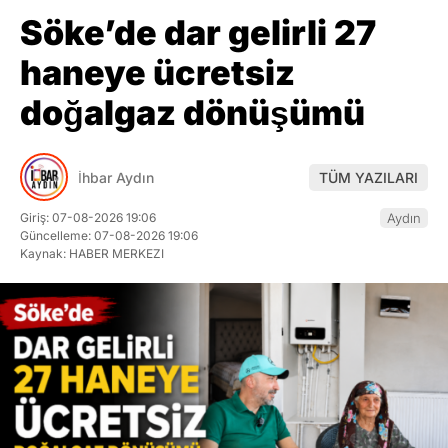
Söke’de dar gelirli 27
haneye ücretsiz
doğalgaz dönüşümü
İhbar Aydın
TÜM YAZILARI
Giriş: 07-08-2026 19:06
Aydın
Güncelleme: 07-08-2026 19:06
Kaynak: HABER MERKEZI