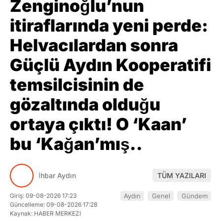
Zenginoğlu’nun
itiraflarında yeni perde:
Helvacılardan sonra
Güçlü Aydın Kooperatifi
temsilcisinin de
gözaltında olduğu
ortaya çıktı! O ‘Kaan’
bu ‘Kağan’mış..
İhbar Aydın
TÜM YAZILARI
Giriş: 09-08-2026 17:23
Aydın
Genel
Gündem
Güncelleme: 09-08-2026 17:28
Kaynak: HABER MERKEZI