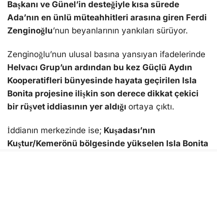
Başkanı ve Günel’in desteğiyle kısa sürede
Ada’nın en ünlü müteahhitleri arasına giren Ferdi
Zenginoğlu
’nun beyanlarının yankıları sürüyor.
Zenginoğlu’nun ulusal basına yansıyan ifadelerinde
Helvacı Grup’un ardından bu kez Güçlü Aydın
Kooperatifleri bünyesinde hayata geçirilen Isla
Bonita projesine ilişkin son derece dikkat çekici
bir rüşvet iddiasının yer aldığı
ortaya çıktı.
İddianın merkezinde ise;
Kuşadası’nın
Kuştur/Kemerönü bölgesinde yükselen Isla Bonita
projesinin ruhsat süreci
bulunuyor.
Zenginoğlu, projede saha satış personeli olarak
görev yaptığını belirttiği
“Kaan” isimli kişiyle yaptığı
görüşmeyi savcılık ifadesinde anlatarak, yüksek