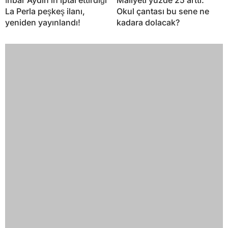
İhbar Aydın’ın iptal ettirdiği
Maliyeti yüzde 25 arttı:
La Perla peşkeş ilanı,
Okul çantası bu sene ne
yeniden yayınlandı!
kadara dolacak?