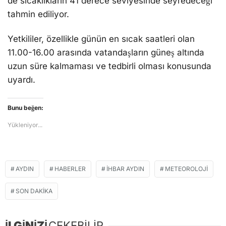
de sıcaklıkların 41 derece seviyesinde seyredeceği
tahmin ediliyor.
Yetkililer, özellikle günün en sıcak saatleri olan
11.00-16.00 arasında vatandaşların güneş altında
uzun süre kalmaması ve tedbirli olması konusunda
uyardı.
Bunu beğen:
Yükleniyor...
AYDIN
HABERLER
İHBAR AYDIN
METEOROLOJI
SON DAKIKA
İLGİNİZİ
ÇEKEBİLİR