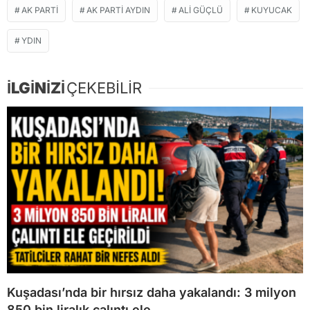
AK PARTİ
AK PARTİ AYDIN
ALİ GÜÇLÜ
KUYUCAK
YDIN
İLGİNİZİ
ÇEKEBİLİR
Kuşadası’nda bir hırsız daha yakalandı: 3 milyon
850 bin liralık çalıntı ele