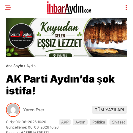
Ana Sayfa
›
Aydın
AK Parti Aydın’da şok
istifa!
Yaren Eser
TÜM YAZILARI
Giriş: 06-06-2026 16:26
AKP
Aydın
Politika
Siyaset
Güncelleme: 06-06-2026 16:26
Kaynak: HABER MERKEZI