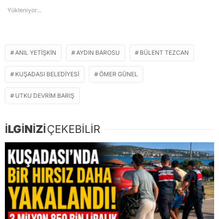
Yükleniyor...
ANIL YETIŞKIN
AYDIN BAROSU
BÜLENT TEZCAN
KUŞADASI BELEDIYESI
ÖMER GÜNEL
UTKU DEVRIM BARIŞ
İLGİNİZİ
ÇEKEBİLİR