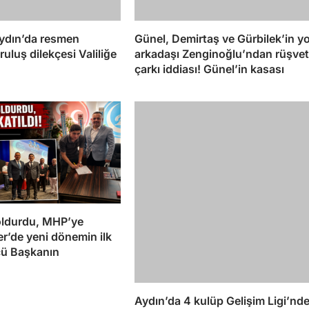
Aydın’da resmen
Günel, Demirtaş ve Gürbilek’in yo
ruluş dilekçesi Valiliğe
arkadaşı Zenginoğlu’ndan rüşvet
çarkı iddiası! Günel’in kasası
doldurdu, MHP’ye
ler’de yeni dönemin ilk
cü Başkanın
Aydın’da 4 kulüp Gelişim Ligi’nd