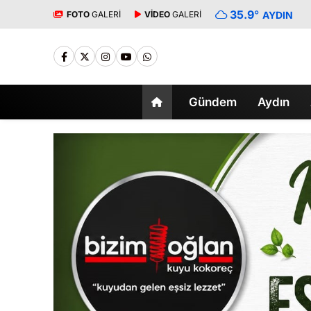
35.9
°
FOTO
GALERİ
VİDEO
GALERİ
AYDIN
Gündem
Aydın