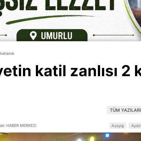
utuklandı
etin katil zanlısı 2
TÜM YAZILARI
ak: HABER MERKEZI
Asayiş
Aydı