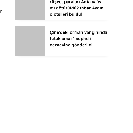
o otelleri buldu!
r
i
Çine’deki orman yangınında
tutuklama: 1 şüpheli
cezaevine gönderildi
r