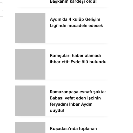
Başkanın kardeşi oldu!
Aydın’da 4 kulüp Gelişim
Ligi’nde mücadele edecek
Komşuları haber alamadı
ihbar etti: Evde ölü bulundu
Ramazanpaşa esnafı şokta:
Babası vefat eden işçinin
feryadını İhbar Aydın
duydu!
Kuşadası’nda toplanan
rüşvet paraları Antalya’ya
mı götürüldü? İhbar Aydın