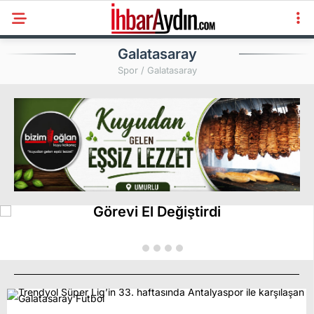
Galatasaray
Spor / Galatasaray
Aydın Galatasaray Taraftarlar
Derneği’nde Yeni Dönem! Başkanlık
Görevi El Değiştirdi