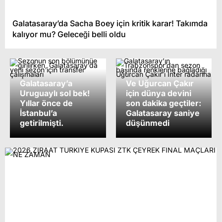
Galatasaray’da Sacha Boey için kritik karar! Takımda
kalıyor mu? Geleceği belli oldu
Galatasaray’a
Ve Uğurcan Çakır
Uruguaylı sol bek!
için dünya devini
Yıllar önce de
son dakika geçtiler:
İstanbul’a
Galatasaray saniye
getirilmişti.
düşünmedi