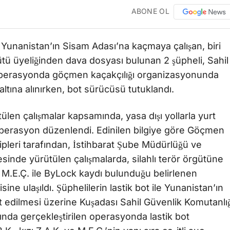
ABONE OL
la Yunanistan’ın Sisam Adası’na kaçmaya çalışan, biri
rgütü üyeliğinden dava dosyası bulunan 2 şüpheli, Sahil
 Operasyonda göçmen kaçakçılığı organizasyonunda
zaltına alınırken, bot sürücüsü tutuklandı.
len çalışmalar kapsamında, yasa dışı yollarla yurt
 operasyon düzenlendi. Edinilen bilgiye göre Göçmen
pleri tarafından, İstihbarat Şube Müdürlüğü ve
nde yürütülen çalışmalarda, silahlı terör örgütüne
.E.Ç. ile ByLock kaydı bulunduğu belirlenen
ine ulaşıldı. Şüphelilerin lastik bot ile Yunanistan’ın
it edilmesi üzerine Kuşadası Sahil Güvenlik Komutanlığ
arında gerçekleştirilen operasyonda lastik bot