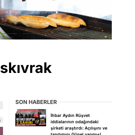
ıskıvrak
SON HABERLER
İhbar Aydın Rüşvet
n
iddialarının odağındaki
şirketi araştırdı: Açılışını ve
tanıtımını Günel yapmış!