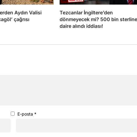
rden Aydın Valisi
Tezcanlar İngiltere’den
cagöl’ çağrısı
dönmeyecek mi? 500 bin sterlin
daire alındı iddiası!
E-posta
*