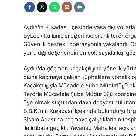
Aydın’ın Kuşadası ilçesinde yasa dışı yollar
ByLock kullanıcısı diğeri ise silahlı terör ö
Güvenlik destekli operasyonla yakalandı.
yer aldığı değerlendirilen çok sayıda kişi gö
Aydın’da göçmen kaçakçılığına yönelik yürütü
dışına kaçmaya çalışan şüphelilere yönelik
Kaçakçılığıyla Mücadele Şube Müdürlüğü eki
Terörle Mücadele Şube Müdürlüğü koordinesi
üye olmak suçundan dava dosyası bulunan M
B.B.K.’nin Kuşadası ilçesinde bulunduğu bilgis
Sisam Adası’na kaçmaya çalıştıklarının tesp
ile irtibata geçildi. Yavansu Mahallesi açıkl