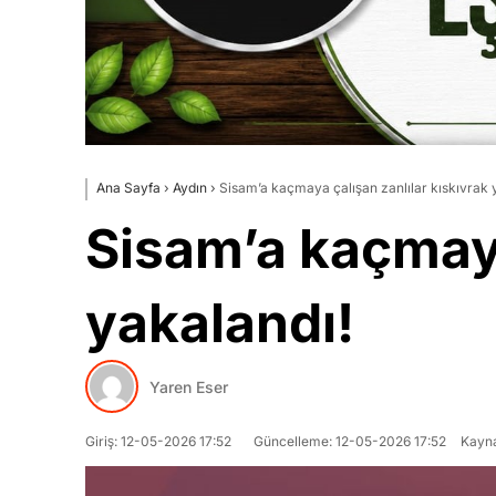
Ana Sayfa
›
Aydın
›
Sisam’a kaçmaya çalışan zanlılar kıskıvrak 
Sisam’a kaçmaya
yakalandı!
Yaren Eser
Giriş: 12-05-2026 17:52
Güncelleme: 12-05-2026 17:52
Kayna