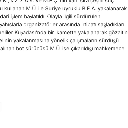
., kızı Z.A.K. ve M.E.Ç.’nin yanı sıra çeşitli suç
tu kullanan M.Ü. ile Suriye uyruklu B.E.A. yakalanarak
ari işlem başlatıldı. Olayla ilgili sürdürülen
ahıslarla organizatörler arasında irtibatı sağladıkları
üpheliler Kuşadası’nda bir ikamette yakalanarak gözaltı
helinin yakalanmasına yönelik çalışmaların sürdüğü
alınan bot sürücüsü M.Ü. ise çıkarıldığı mahkemece