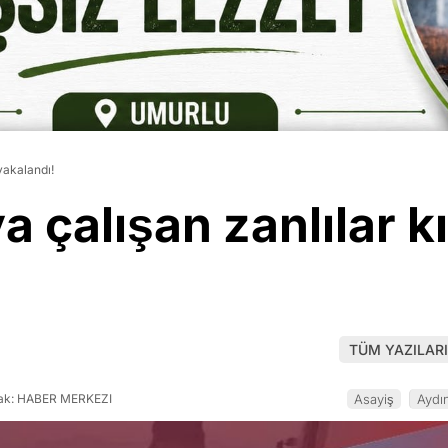
yakalandı!
 çalışan zanlılar k
TÜM YAZILARI
k: HABER MERKEZI
Asayiş
Aydı