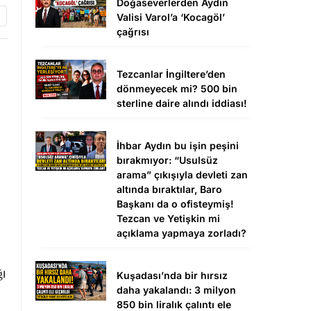
Doğaseverlerden Aydın
Valisi Varol’a ‘Kocagöl’
çağrısı
Tezcanlar İngiltere’den
dönmeyecek mi? 500 bin
sterline daire alındı iddiası!
İhbar Aydın bu işin peşini
bırakmıyor: “Usulsüz
arama” çıkışıyla devleti zan
altında bıraktılar, Baro
Başkanı da o ofisteymiş!
Tezcan ve Yetişkin mi
açıklama yapmaya zorladı?
ı
Kuşadası’nda bir hırsız
daha yakalandı: 3 milyon
850 bin liralık çalıntı ele