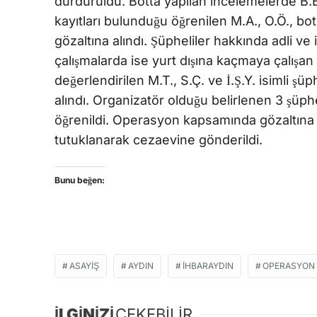
durduruldu. Botta yapılan incelemelerde B.B.K
kayıtları bulunduğu öğrenilen M.A., O.Ö., bo
gözaltına alındı. Şüpheliler hakkında adli ve id
çalışmalarda ise yurt dışına kaçmaya çalışan ş
değerlendirilen M.T., S.Ç. ve İ.Ş.Y. isimli ş
alındı. Organizatör olduğu belirlenen 3 şüp
öğrenildi. Operasyon kapsamında gözaltına 
tutuklanarak cezaevine gönderildi.
Bunu beğen:
ASAYIŞ
AYDIN
IHBARAYDIN
OPERASYON
İLGİNİZİ
ÇEKEBİLİR