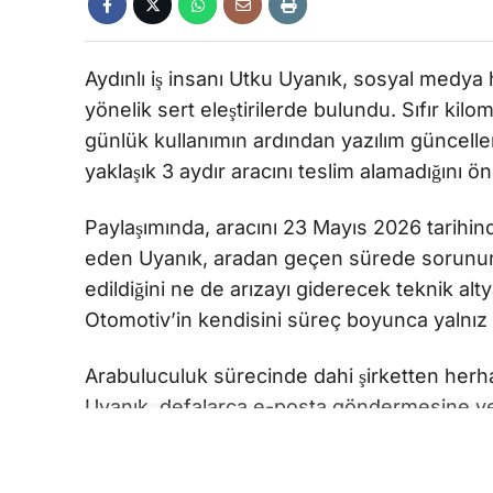
Aydınlı iş insanı Utku Uyanık, sosyal medy
yönelik sert eleştirilerde bulundu. Sıfır ki
günlük kullanımın ardından yazılım güncellem
yaklaşık 3 aydır aracını teslim alamadığını ö
Paylaşımında, aracını 23 Mayıs 2026 tarihind
eden Uyanık, aradan geçen sürede sorunun ç
edildiğini ne de arızayı giderecek teknik a
Otomotiv’in kendisini süreç boyunca yalnız bı
Arabuluculuk sürecinde dahi şirketten herhan
Uyanık, defalarca e-posta göndermesine ve
yetkilinin kendisini arayarak bilgi vermediğ