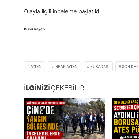
Olayla ilgili inceleme başlatıldı.
Bunu beğen:
AYDIN
İHBAR AYDIN
KUSADASI
SON DAK
İLGİNİZİ
ÇEKEBİLİR