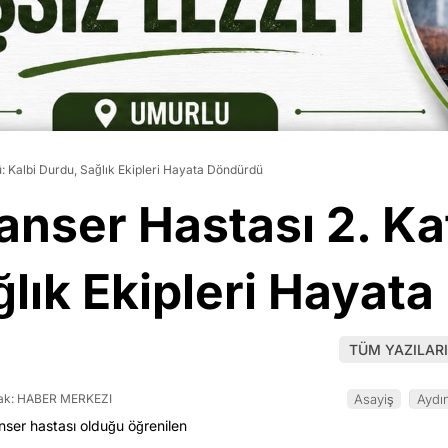
: Kalbi Durdu, Sağlık Ekipleri Hayata Döndürdü
nser Hastası 2. Ka
ğlık Ekipleri Hayat
TÜM YAZILARI
k: HABER MERKEZI
Asayiş
Aydı