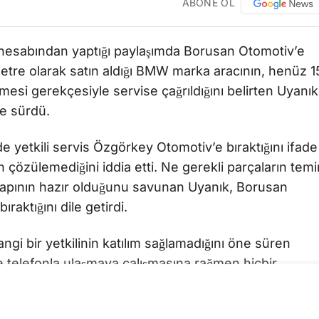
ABONE OL
a hesabından yaptığı paylaşımda Borusan Otomotiv’e
lometre olarak satın aldığı BMW marka aracının, henüz 1
esi gerekçesiyle servise çağrıldığını belirten Uyanık
ne sürdü.
e yetkili servis Özgörkey Otomotiv’e bıraktığını ifade
özülemediğini iddia etti. Ne gerekli parçaların temi
ltyapının hazır olduğunu savunan Uyanık, Borusan
raktığını dile getirdi.
gi bir yetkilinin katılım sağlamadığını öne süren
 telefonla ulaşmaya çalışmasına rağmen hiçbir
ini veya geçmiş olsun dileğinde bulunmadığını söyledi.