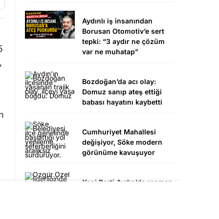
Aydınlı iş insanından
Borusan Otomotiv’e sert
tepki: “3 aydır ne çözüm
5
var ne muhatap”
,
Bozdoğan’da acı olay:
Domuz sanıp ateş ettiği
babası hayatını kaybetti
n
Cumhuriyet Mahallesi
değişiyor, Söke modern
görünüme kavuşuyor
Yeni Parti Aydın’da resmen
kuruldu: Kuruluş dilekçesi
Valiliğe sunuldu