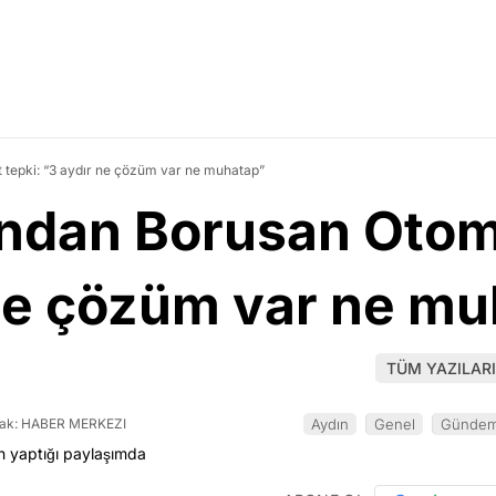
rt tepki: “3 aydır ne çözüm var ne muhatap”
nından Borusan Otom
 ne çözüm var ne m
TÜM YAZILARI
ak: HABER MERKEZI
Aydın
Genel
Günde