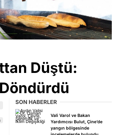
ttan Düştü:
a Döndürdü
SON HABERLER
Vali Varol ve Bakan
n
Yardımcısı Bulut, Çine’de
yangın bölgesinde
incelemelerde bulundu