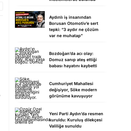
Aydınlı iş insanından
Borusan Otomotiv’e sert
tepki: “3 aydır ne çözüm
var ne muhatap”
Bozdoğan’da acı olay:
Domuz sanıp ateş ettiği
babası hayatını kaybetti
Cumhuriyet Mahallesi
değişiyor, Söke modern
e
görünüme kavuşuyor
Yeni Parti Aydın’da resmen
kuruldu: Kuruluş dilekçesi
Valiliğe sunuldu