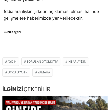
İddialara ilişkin şirketin açıklaması olması halinde
gelişmelere haberimizde yer verilecektir.
Bunu beğen:
AYDIN
BORUSAN OTOMOTIV
İHBAR AYDIN
UTKU UYANIK
YAMAHA
İLGİNİZİ
ÇEKEBİLİR