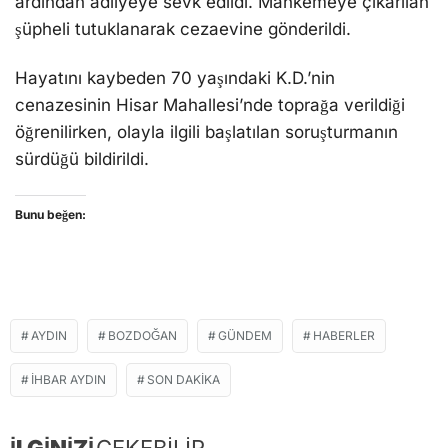
ardından adliyeye sevk edildi. Mahkemeye çıkarılan
şüpheli tutuklanarak cezaevine gönderildi.
Hayatını kaybeden 70 yaşındaki K.D.’nin
cenazesinin Hisar Mahallesi’nde toprağa verildiği
öğrenilirken, olayla ilgili başlatılan soruşturmanın
sürdüğü bildirildi.
Bunu beğen:
AYDIN
BOZDOĞAN
GÜNDEM
HABERLER
İHBAR AYDIN
SON DAKIKA