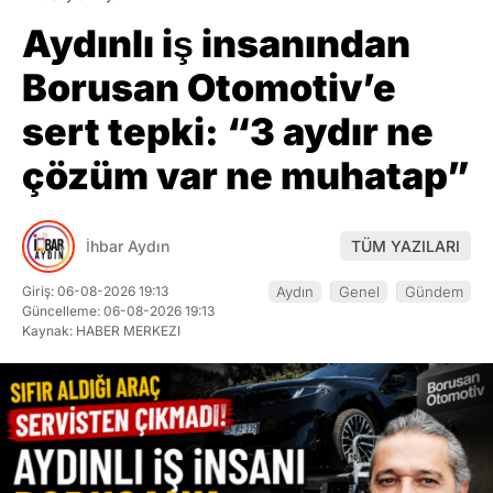
Aydınlı iş insanından
Borusan Otomotiv’e
sert tepki: “3 aydır ne
çözüm var ne muhatap”
İhbar Aydın
TÜM YAZILARI
Giriş: 06-08-2026 19:13
Aydın
Genel
Gündem
Güncelleme: 06-08-2026 19:13
Kaynak: HABER MERKEZI