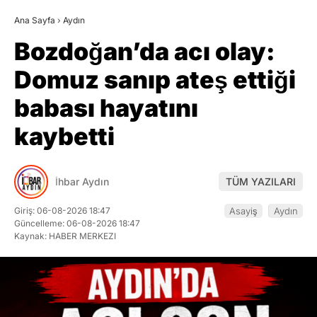
Ana Sayfa
›
Aydın
Bozdoğan’da acı olay:
Domuz sanıp ateş ettiği
babası hayatını
kaybetti
İhbar Aydın
TÜM YAZILARI
Giriş: 06-08-2026 18:47
Asayiş
Aydın
Güncelleme: 06-08-2026 18:47
Kaynak: HABER MERKEZI