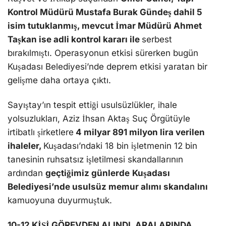
Kontrol Müdürü Mustafa Burak Gündeş dahil 5
isim tutuklanmış, mevcut İmar Müdürü Ahmet
Taşkan ise adli kontrol kararı ile
serbest
bırakılmıştı. Operasyonun etkisi sürerken bugün
Kuşadası Belediyesi’nde deprem etkisi yaratan bir
gelişme daha ortaya çıktı.
Sayıştay’ın tespit ettiği usulsüzlükler, ihale
yolsuzlukları, Aziz İhsan Aktaş Suç Örgütüyle
irtibatlı şirketlere
4 milyar 891 milyon lira verilen
ihaleler,
Kuşadası’ndaki 18 bin işletmenin 12 bin
tanesinin ruhsatsız işletilmesi skandallarının
ardından
geçtiğimiz günlerde
Kuşadası
Belediyesi’nde usulsüz memur alımı skandalını
kamuoyuna duyurmuştuk.
10-12 KİŞİ GÖREVDEN ALINDI, ARALARINDA