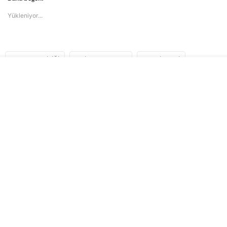
Yükleniyor...
AYDIN VALILIĞI
HIKMET SAATÇI
YENI PARTI
YENI PARTI AYDIN IL BAŞKANLIĞI
İLGİNİZİ
ÇEKEBİLİR