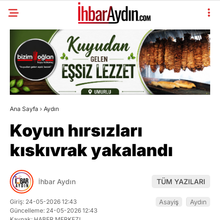
Ana Sayfa
›
Aydın
Koyun hırsızları
kıskıvrak yakalandı
İhbar Aydın
TÜM YAZILARI
Giriş: 24-05-2026 12:43
Asayiş
Aydın
Güncelleme: 24-05-2026 12:43
Kaynak: HABER MERKEZI