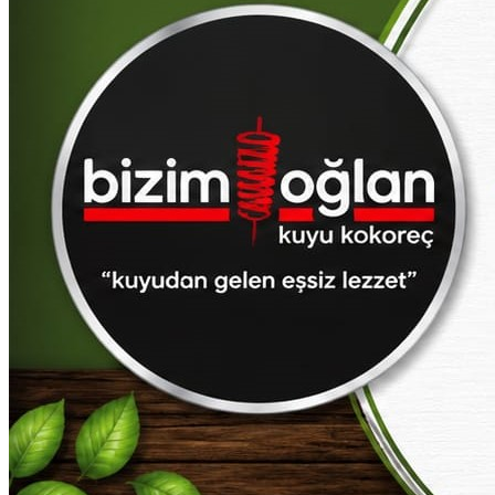
Adıyaman
Afyon
Ağrı
Aksaray
Amasya
Antalya
Ardahan
Artvin
Aydın
Balıkesir
Bartın
Batman
Bayburt
Bilecik
Bingöl
Bitlis
Bolu
Burdur
Bursa
Çanakkale
Çankırı
Çorum