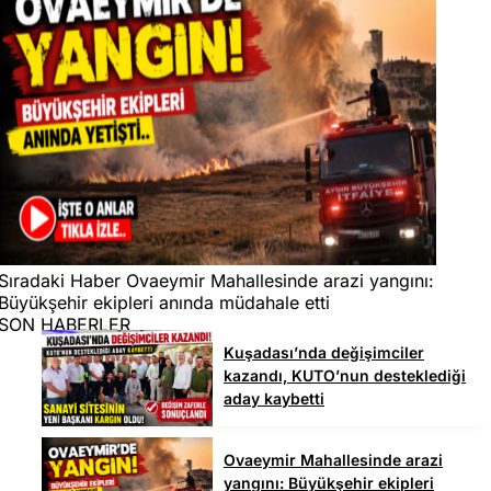
Sıradaki Haber
Ovaeymir Mahallesinde arazi yangını:
Büyükşehir ekipleri anında müdahale etti
SON HABERLER
Kuşadası’nda değişimciler
kazandı, KUTO’nun desteklediği
aday kaybetti
Ovaeymir Mahallesinde arazi
yangını: Büyükşehir ekipleri