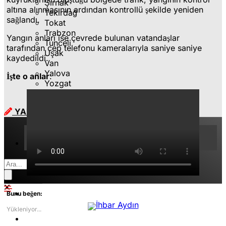
Şırnak
altına alınmasının ardından kontrollü şekilde yeniden
Tekirdağ
sağlandı.
Tokat
Trabzon
Yangın anları ise çevrede bulunan vatandaşlar
Tunceli
tarafından cep telefonu kameralarıyla saniye saniye
Uşak
kaydedildi.
Van
Yalova
İşte o anlar
:
Yozgat
Zonguldak
YAZARLAR
09 Ağustos 2026 Paz
Gündem
Aydın
Bunu beğen:
Yükleniyor...
Asayiş