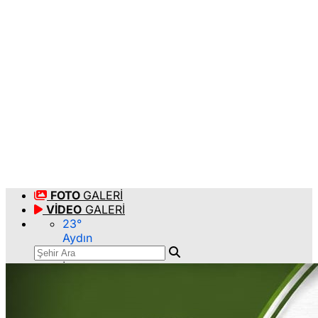
FOTO
GALERİ
VİDEO
GALERİ
23
°
Aydın
İstanbul
Ankara
İzmir
Adana