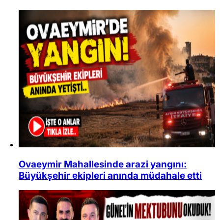
Kripto Para
Namaz Vakitleri
Nöbetçi Eczaneler
Puan Durumları
Ovaeymir Mahallesinde arazi yangını:
Büyükşehir ekipleri anında müdahale etti