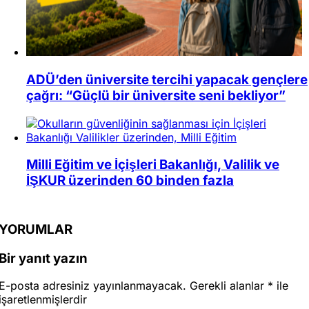
ADÜ’den üniversite tercihi yapacak gençlere
çağrı: “Güçlü bir üniversite seni bekliyor”
Milli Eğitim ve İçişleri Bakanlığı, Valilik ve
İŞKUR üzerinden 60 binden fazla
YORUMLAR
Bir yanıt yazın
E-posta adresiniz yayınlanmayacak.
Gerekli alanlar
*
ile
işaretlenmişlerdir