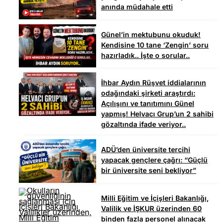
anında müdahale etti
Günel’in mektubunu okuduk!
Kendisine 10 tane ‘Zengin’ soru
hazırladık.. İşte o sorular..
İhbar Aydın Rüşvet iddialarının
odağındaki şirketi araştırdı:
Açılışını ve tanıtımını Günel
yapmış! Helvacı Grup’un 2 sahibi
gözaltında ifade veriyor..
ADÜ’den üniversite tercihi
yapacak gençlere çağrı: “Güçlü
bir üniversite seni bekliyor”
Milli Eğitim ve İçişleri Bakanlığı,
Valilik ve İŞKUR üzerinden 60
binden fazla personel alınacak