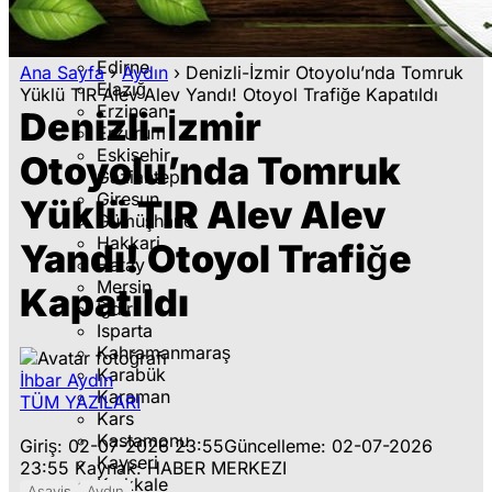
Denizli
Diyarbakır
Düzce
Edirne
Ana Sayfa
›
Aydın
›
Denizli-İzmir Otoyolu’nda Tomruk
Elazığ
Yüklü TIR Alev Alev Yandı! Otoyol Trafiğe Kapatıldı
Erzincan
Denizli-İzmir
Erzurum
Eskişehir
Otoyolu’nda Tomruk
Gaziantep
Giresun
Yüklü TIR Alev Alev
Gümüşhane
Hakkari
Yandı! Otoyol Trafiğe
Hatay
Mersin
Kapatıldı
Iğdır
Isparta
Kahramanmaraş
Karabük
İhbar Aydın
Karaman
TÜM YAZILARI
Kars
Kastamonu
Giriş: 02-07-2026 23:55
Güncelleme: 02-07-2026
Kayseri
23:55
Kaynak: HABER MERKEZI
Kırıkkale
Asayiş
Aydın