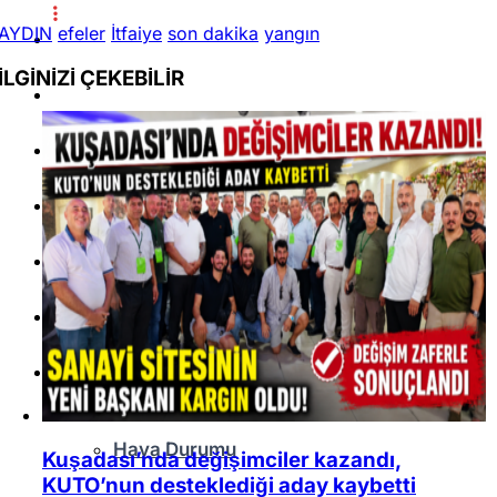
AYDIN
efeler
İtfaiye
son dakika
yangın
Dünya
İLGİNİZİ
ÇEKEBİLİR
Teknoloji
Spor
Ekonomi
Sağlık
Eğitim
Servisler
Hava Durumu
Kuşadası’nda değişimciler kazandı,
KUTO’nun desteklediği aday kaybetti