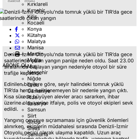
Kırklareli
Kırşehir
Kilis
Kocaeli
Konya
Kütahya
Malatya
Manisa
Mardin
Denizli-İzmir Otoyolu’nda tomruk yüklü bir TIR’da gece
Muğla
saatlerinde çıkan yangın paniğe neden oldu. Saat 23.00
ABONE OL
Muş
sıralarında başlayan yangın nedeniyle otoyol bir süre
Nevşehir
trafiğe kapatıldı.
Niğde
Edinilen bilgilere göre, seyir halindeki tomruk yüklü
Ordu
TIR’da henüz belirlenemeyen bir nedenle yangın çıktı.
Osmaniye
Kısa sürede büyüyen alevler aracı sararken, ihbar
Rize
üzerine olay yerine itfaiye, polis ve otoyol ekipleri sevk
Sakarya
edildi.
Samsun
Siirt
Yangının çevreye sıçramaması için güvenlik önlemleri
Sinop
alınırken, ekiplerin müdahalesi sırasında Denizli-İzmir
Sivas
Otoyolu geçici olarak ulaşıma kapatıldı. Uzun araç
Şanlıurfa
kuyruklarının oluştuğu bölgede trafik, yangının kontrol