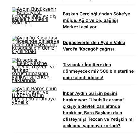
Başkan Çerçioğlu’ndan Söke’ye
müjde: Ağız ve Diş Sağlığı
Merkezi açılıyor
Doğaseverlerden Aydın Valisi
Varol’a ‘Kocagöl’ çağrısı
Tezcanlar İngiltere’den
dönmeyecek mi? 500 bin sterline
daire alındı iddiası!
İhbar Aydın bu işin peşini
bırakmıyor: “Usulsüz arama”
çıkışıyla devleti zan altında
bıraktılar, Baro Başkanı da o
ofisteymiş! Tezcan ve Yetişkin mi
açıklama yapmaya zorladı?