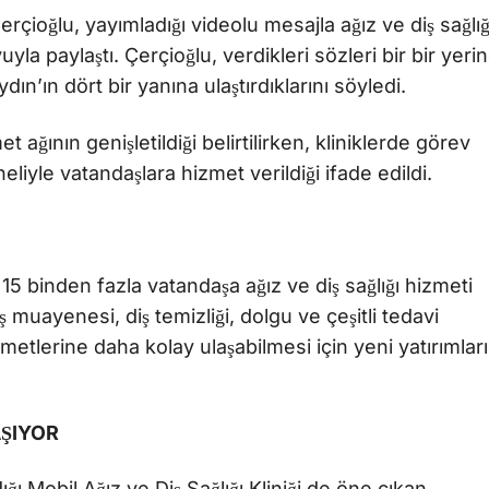
ioğlu, yayımladığı videolu mesajla ağız ve diş sağlığ
la paylaştı. Çerçioğlu, verdikleri sözleri bir bir yeri
ydın’ın dört bir yanına ulaştırdıklarını söyledi.
ağının genişletildiği belirtilirken, kliniklerde görev
liyle vatandaşlara hizmet verildiği ifade edildi.
5 binden fazla vatandaşa ağız ve diş sağlığı hizmeti
muayenesi, diş temizliği, dolgu ve çeşitli tedavi
zmetlerine daha kolay ulaşabilmesi için yeni yatırımlar
AŞIYOR
ı Mobil Ağız ve Diş Sağlığı Kliniği de öne çıkan