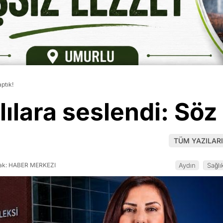
ptık!
ılara seslendi: Söz 
TÜM YAZILARI
k: HABER MERKEZI
Aydın
Sağlı