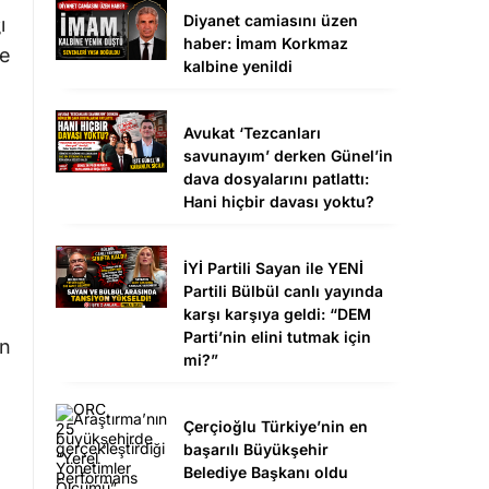
Diyanet camiasını üzen
ı
haber: İmam Korkmaz
ne
kalbine yenildi
Avukat ‘Tezcanları
savunayım’ derken Günel’in
dava dosyalarını patlattı:
Hani hiçbir davası yoktu?
İYİ Partili Sayan ile YENİ
Partili Bülbül canlı yayında
karşı karşıya geldi: “DEM
Parti’nin elini tutmak için
ın
mi?”
Çerçioğlu Türkiye’nin en
başarılı Büyükşehir
Belediye Başkanı oldu