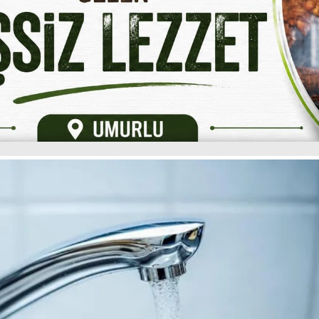
açak Elektronik
Tütün Ticareti
Pazar Yerinde Trafodan Çı