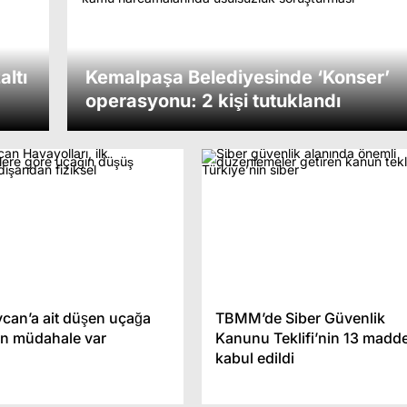
altı
Kemalpaşa Belediyesinde ‘Konser’
operasyonu: 2 kişi tutuklandı
can’a ait düşen uçağa
TBMM’de Siber Güvenlik
an müdahale var
Kanunu Teklifi’nin 13 madde
 Kaçak Elektronik
kabul edildi
 Tütün Ticareti
Pazar Yerinde Trafodan Ç
onu
Duman Paniğe Neden Old