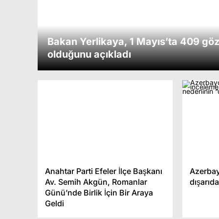
Bakan Yerlikaya, 1 Mayıs’ta 409 göz
olduğunu açıkladı
Anahtar Parti Efeler İlçe Başkanı
Azerbay
Av. Semih Akgün, Romanlar
dışarıd
Didim’de
Günü’nde Birlik İçin Bir Araya
Geldi
Sigara ve
Operasy