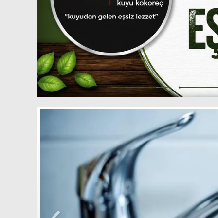
Didim’de K
Sigara ve 