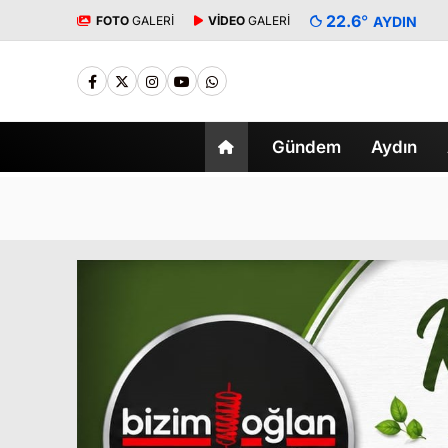
22.6
°
FOTO
GALERİ
VİDEO
GALERİ
AYDIN
Gündem
Aydın