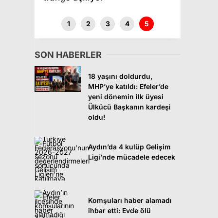
1
2
3
4
5
SON HABERLER
18 yaşını doldurdu,
MHP’ye katıldı: Efeler’de
yeni dönemin ilk üyesi
Ülkücü Başkanın kardeşi
oldu!
Aydın’da 4 kulüp Gelişim
Ligi’nde mücadele edecek
Komşuları haber alamadı
ihbar etti: Evde ölü