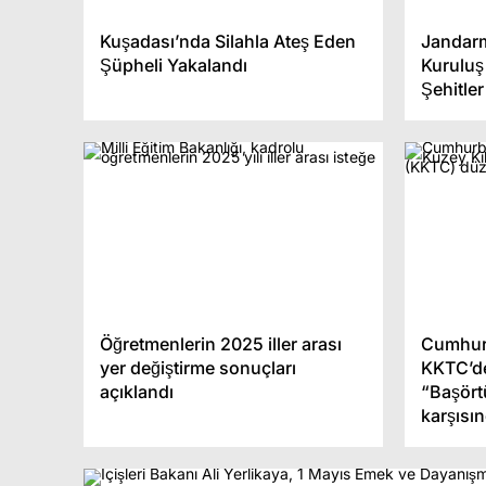
Kuşadası’nda Silahla Ateş Eden
Jandarm
Şüpheli Yakalandı
Kuruluş
Şehitler
Öğretmenlerin 2025 iller arası
Cumhur
yer değiştirme sonuçları
KKTC’de
açıklandı
“Başör
karşısın