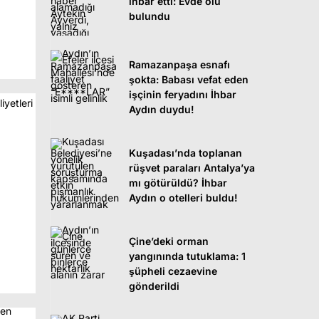
ihbar etti: Evde ölü
bulundu
Ramazanpaşa esnafı
şokta: Babası vefat eden
işçinin feryadını İhbar
Aydın duydu!
Kuşadası’nda toplanan
rüşvet paraları Antalya’ya
mı götürüldü? İhbar
Aydın o otelleri buldu!
Çine’deki orman
yangınında tutuklama: 1
şüpheli cezaevine
gönderildi