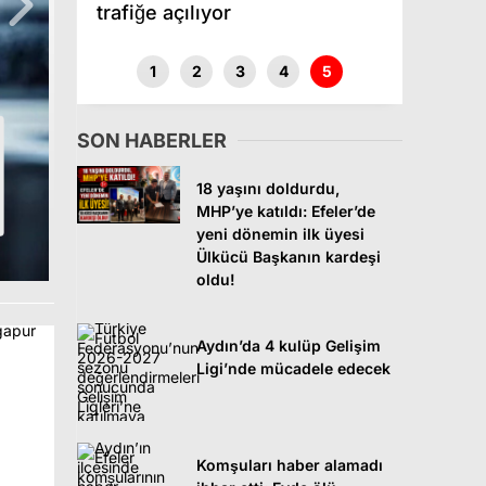
trafiğe açılıyor
Sinemada 
1
2
3
4
5
SON HABERLER
Köşk’te 
18 yaşını doldurdu,
MHP’ye katıldı: Efeler’de
yeni dönemin ilk üyesi
Ülkücü Başkanın kardeşi
oldu!
Aydın’da 4 kulüp Gelişim
Ligi’nde mücadele edecek
Komşuları haber alamadı