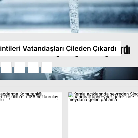
nu
Duman Paniğe Neden Oldu
intileri Vatandaşları Çileden Çıkardı
2
3
4
5