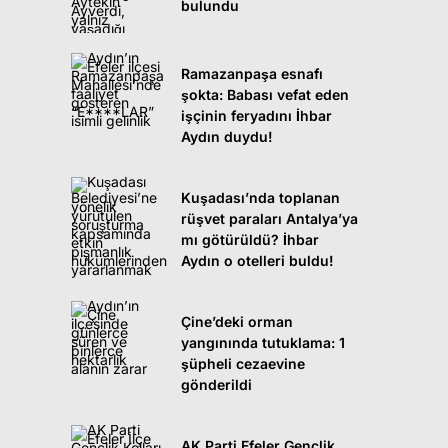
bulundu
Ramazanpaşa esnafı
şokta: Babası vefat eden
işçinin feryadını İhbar
Aydın duydu!
Kuşadası’nda toplanan
rüşvet paraları Antalya’ya
mı götürüldü? İhbar
Aydın o otelleri buldu!
Çine’deki orman
yangınında tutuklama: 1
şüpheli cezaevine
gönderildi
AK Parti Efeler Gençlik