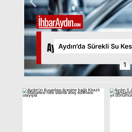
Operasyo
Aydın’da Sürekli Su Kes
1