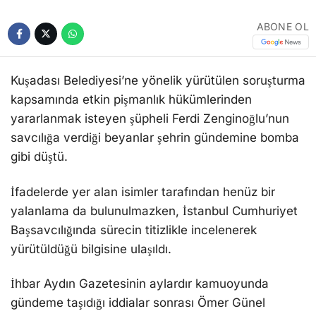
Kuşadası Belediyesi’ne yönelik yürütülen soruşturma
kapsamında etkin pişmanlık hükümlerinden
yararlanmak isteyen şüpheli Ferdi Zenginoğlu’nun
savcılığa verdiği beyanlar şehrin gündemine bomba
gibi düştü.
İfadelerde yer alan isimler tarafından henüz bir
yalanlama da bulunulmazken, İstanbul Cumhuriyet
Başsavcılığında sürecin titizlikle incelenerek
yürütüldüğü bilgisine ulaşıldı.
İhbar Aydın Gazetesinin aylardır kamuoyunda
gündeme taşıdığı iddialar sonrası Ömer Günel
hakkında yargılama sürecinin başlayacağı
görülürken, geçtiğimiz günlerde ulusal basına kadar
düşen Ferdi Zenginoğlu’nun beyanlarında yer alan