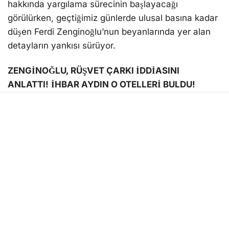
detayların yankısı sürüyor.
ZENGİNOĞLU, RÜŞVET ÇARKI İDDİASINI
ANLATTI!
İHBAR AYDIN O OTELLERİ BULDU!
Zenginoğlu beyanında; Kuşadası’nda imarda rüşvet
ve irtikapla toplanan rant paralarının Antalya’da
yaşayan Ömer Günel’in amcası Macit Günel’e
aktarıldığı iddiasında bulunurken, ayrıca Kuşadası
Belediyesi Başkan Yardımcısı Oğuzhan Turan’ın adı
da yeniden gündeme geldi.
İhbar Aydın Araştırma Masası tarafından yapılan
araştırmada; Antalya Muratpaşa ilçesinde Günel
ailesine ait 2 otelin kaydı bulundu.
GÜNEL BAŞKAN OLDU, 2 OTEL PEŞPEŞE AÇILDI
!