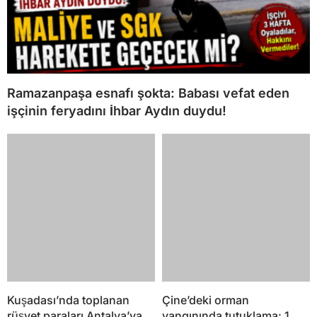
Ramazanpaşa esnafı şokta: Babası vefat eden
işçinin feryadını İhbar Aydın duydu!
Kuşadası’nda toplanan
Çine’deki orman
rüşvet paraları Antalya’ya
yangınında tutuklama: 1
mı götürüldü? İhbar Aydın o
şüpheli cezaevine
otelleri buldu!
gönderildi