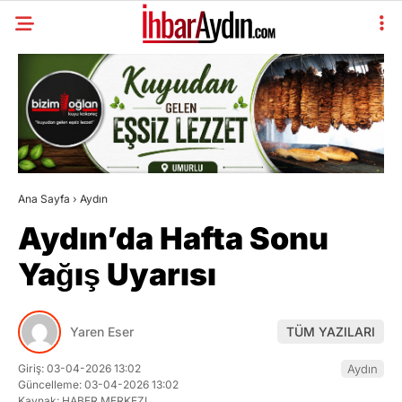
Ana Sayfa
›
Aydın
Aydın’da Hafta Sonu
Yağış Uyarısı
Yaren Eser
TÜM YAZILARI
Giriş: 03-04-2026 13:02
Aydın
Güncelleme: 03-04-2026 13:02
Kaynak: HABER MERKEZI