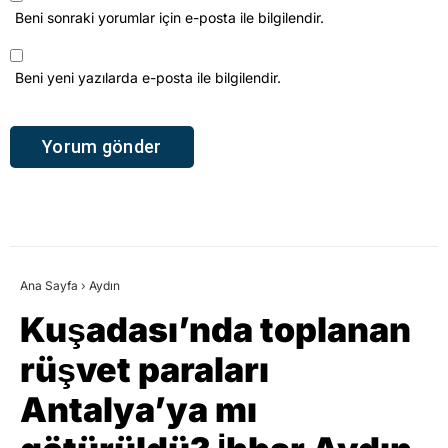
Beni yeni yazılarda e-posta ile bilgilendir.
Ana Sayfa
›
Aydın
Kuşadası’nda toplanan
rüşvet paraları
Antalya’ya mı
götürüldü? İhbar Aydın
o otelleri buldu!