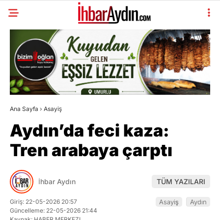
Ana Sayfa
›
Asayiş
Aydın’da feci kaza:
Tren arabaya çarptı
İhbar Aydın
TÜM YAZILARI
Giriş: 22-05-2026 20:57
Asayiş
Aydın
Güncelleme: 22-05-2026 21:44
Kaynak: HABER MERKEZI