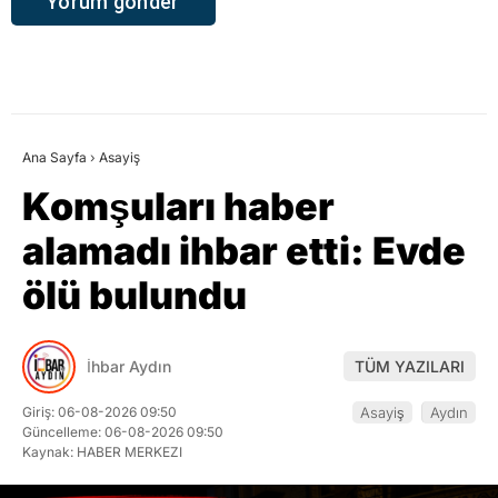
Ana Sayfa
›
Asayiş
Komşuları haber
alamadı ihbar etti: Evde
ölü bulundu
İhbar Aydın
TÜM YAZILARI
Giriş: 06-08-2026 09:50
Asayiş
Aydın
Güncelleme: 06-08-2026 09:50
Kaynak: HABER MERKEZI