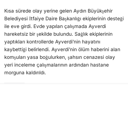
Kısa sürede olay yerine gelen Aydın Büyükşehir
Belediyesi İtfaiye Daire Başkanlığı ekiplerinin desteği
ile eve girdi. Evde yapılan çalışmada Ayverdi
hareketsiz bir şekilde bulundu. Sağlık ekiplerinin
yaptıkları kontrollerde Ayverdi’nin hayatını
kaybettiği belirlendi. Ayverdi’nin ölüm haberini alan
komşuları yasa boğulurken, şahsın cenazesi olay
yeri inceleme çalışmalarının ardından hastane
morguna kaldırıldı.
Bunu beğen:
Yükleniyor...
AYDIN
İHBAR
İTFAIYE
SON DAKKKA